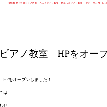
揖保郡 太子町のピアノ教室 人気のピアノ教室 姫路市のピアノ教室 安い 良心的 taishi j
ホーム
講師紹介
教室案内
レッ
ピアノ教室 HPをオー
　HPをオープンしました！
では
わせ