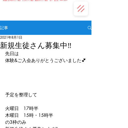
揖保郡 太子町のピアノ教室 人気のピアノ教室 姫路市のピアノ教室 安い 良心的 taishi japan
​
兵庫県揖保郡太子町の個人ピアノ教室
おといろピアノ教室
記事
2021年8月1日
新規生徒さん募集中‼️
先日は
体験&ご入会ありがとうございました💕
予定を整理して
火曜日　17時半
木曜日　15時・15時半
の3枠のみ